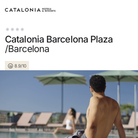
Inicia sessió al teu compte
Catalonia Barcelona Plaza
/Barcelona
8.9/10
Has oblidat la teva contrasenya?
Iniciar sessió
o utilitza una d'aquestes opcions
Entra amb Google
Inicia sessió només amb el mail