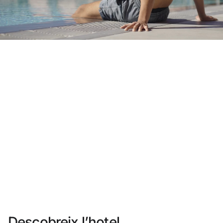
No t'has registrat encara ?
Crear-ne un compte
Gaudeix els beneficis de formar part de
Millor preu garantit
Cancel·lació gratuïta
Guanya diners amb les teves reserves
Upgrade gratuït
Descobreix l’hotel