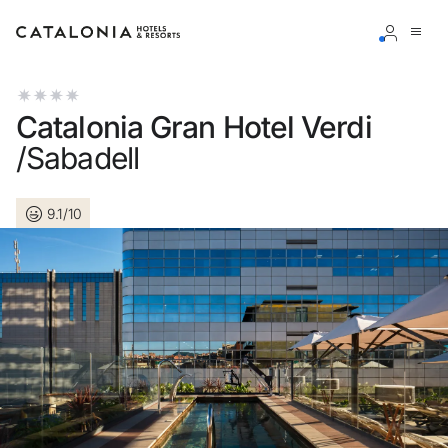
Inicia sessió al teu compte
Catalonia Gran Hotel Verdi
/Sabadell
9.1/10
Has oblidat la teva contrasenya?
Iniciar sessió
o utilitza una d'aquestes opcions
Entra amb Google
Inicia sessió només amb el mail