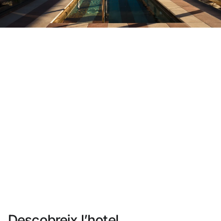
No t'has registrat encara ?
Crear-ne un compte
Gaudeix els beneficis de formar part de
Millor preu garantit
Cancel·lació gratuïta
Guanya diners amb les teves reserves
Upgrade gratuït
Descobreix l’hotel