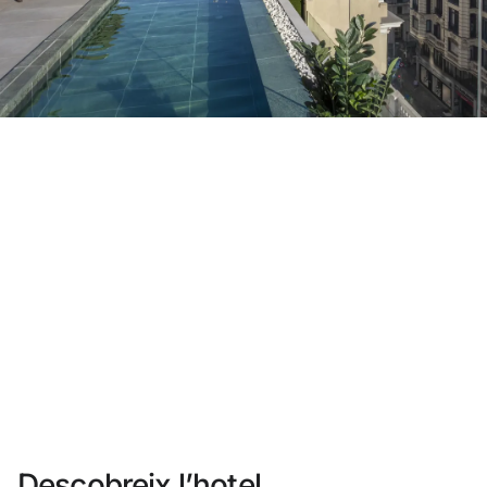
No t'has registrat encara ?
Crear-ne un compte
Gaudeix els beneficis de formar part de
Millor preu garantit
Cancel·lació gratuïta
Guanya diners amb les teves reserves
Upgrade gratuït
Descobreix l’hotel