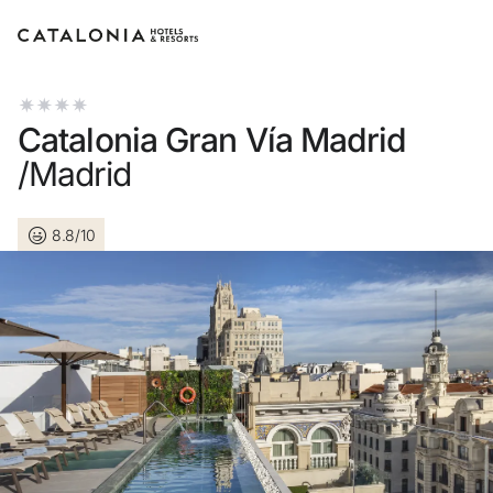
Inicia sessió al teu compte
Catalonia Gran Vía Madrid
/Madrid
8.8/10
Has oblidat la teva contrasenya?
Iniciar sessió
o utilitza una d'aquestes opcions
Entra amb Google
Inicia sessió només amb el mail