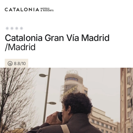
Inicia sessió al teu compte
Catalonia Gran Vía Madrid
/Madrid
8.8/10
Has oblidat la teva contrasenya?
Iniciar sessió
o utilitza una d'aquestes opcions
Entra amb Google
Inicia sessió només amb el mail