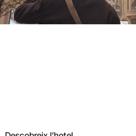
No t'has registrat encara ?
Crear-ne un compte
Gaudeix els beneficis de formar part de
Millor preu garantit
Cancel·lació gratuïta
Guanya diners amb les teves reserves
Upgrade gratuït
Descobreix l’hotel