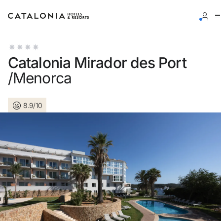
Inicia sessió al teu compte
Catalonia Mirador des Port
/Menorca
8.9/10
Has oblidat la teva contrasenya?
Iniciar sessió
o utilitza una d'aquestes opcions
Entra amb Google
Inicia sessió només amb el mail