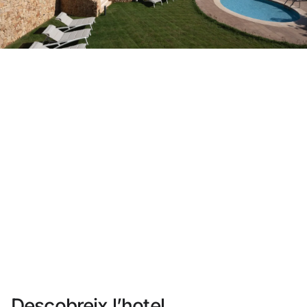
No t'has registrat encara ?
Crear-ne un compte
Gaudeix els beneficis de formar part de
Millor preu garantit
Cancel·lació gratuïta
Guanya diners amb les teves reserves
Upgrade gratuït
Descobreix l’hotel