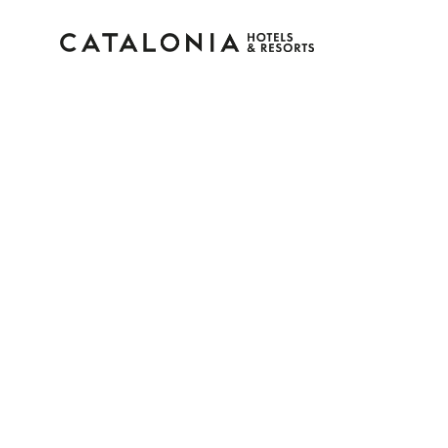
Inicia sessió al teu co
Has oblidat la teva contrasenya?
Iniciar sessió
o utilitza una d'aquestes opcion