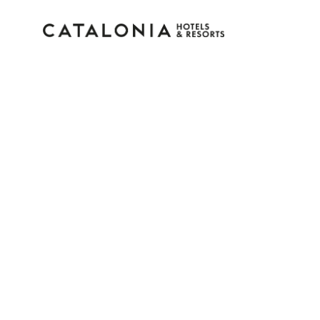
Inicia sessió al teu co
Has oblidat la teva contrasenya?
Iniciar sessió
o utilitza una d'aquestes opcion