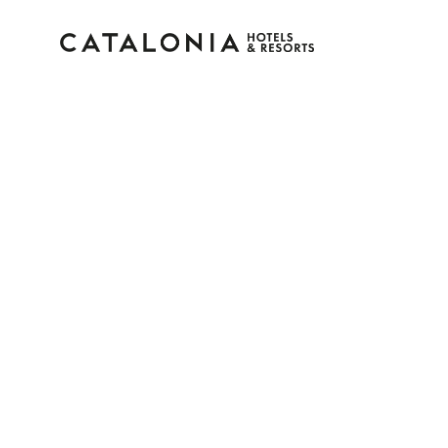
Inicia sessió al teu co
Has oblidat la teva contrasenya?
Iniciar sessió
o utilitza una d'aquestes opcion