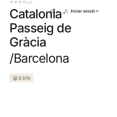
SUP
Catalonia
Iniciar sessió
CA
Passeig de
Gràcia
registrat encara ?
/Barcelona
Crear-ne un compte
9.3/10
ls beneficis de formar part de
r preu garantit