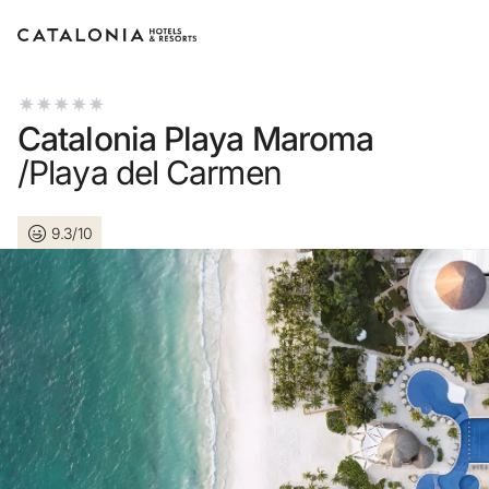
Inicia sessió al teu compte
Catalonia Playa Maroma
/Playa del Carmen
9.3/10
Has oblidat la teva contrasenya?
Iniciar sessió
o utilitza una d'aquestes opcions
Entra amb Google
Inicia sessió només amb el mail