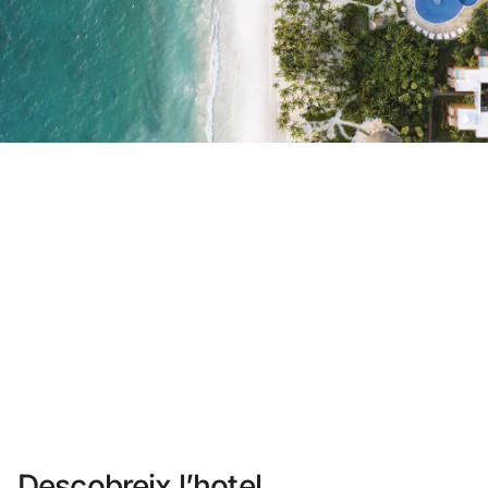
No t'has registrat encara ?
Crear-ne un compte
Gaudeix els beneficis de formar part de
Millor preu garantit
Cancel·lació gratuïta
Guanya diners amb les teves reserves
Upgrade gratuït
Descobreix l’hotel