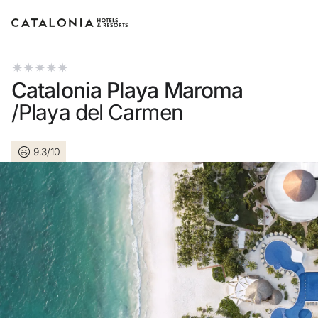
Inicia sessió al teu compte
Catalonia Playa Maroma
/Playa del Carmen
9.3/10
Has oblidat la teva contrasenya?
Iniciar sessió
o utilitza una d'aquestes opcions
Entra amb Google
Inicia sessió només amb el mail