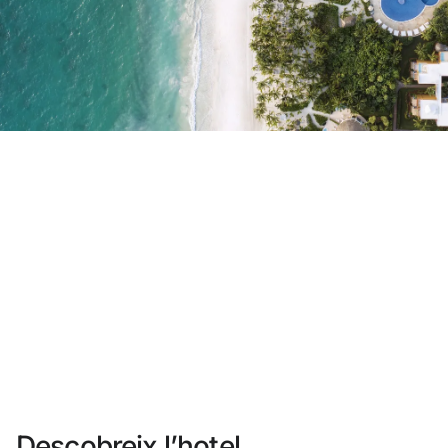
No t'has registrat encara ?
Crear-ne un compte
Gaudeix els beneficis de formar part de
Millor preu garantit
Cancel·lació gratuïta
Guanya diners amb les teves reserves
Upgrade gratuït
Descobreix l’hotel