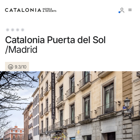
Inicia sessió al teu compte
Catalonia Puerta del Sol
/Madrid
9.3/10
Has oblidat la teva contrasenya?
Iniciar sessió
o utilitza una d'aquestes opcions
Entra amb Google
Inicia sessió només amb el mail