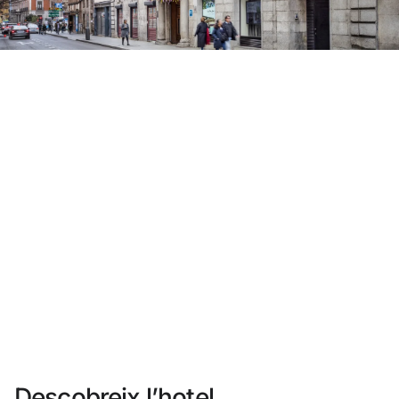
No t'has registrat encara ?
Crear-ne un compte
Gaudeix els beneficis de formar part de
Millor preu garantit
Cancel·lació gratuïta
Guanya diners amb les teves reserves
Upgrade gratuït
Descobreix l’hotel