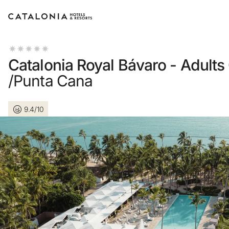
Inicia sessió al teu compte
Catalonia Royal Bávaro - Adults
/Punta Cana
9.4/10
Has oblidat la teva contrasenya?
Iniciar sessió
o utilitza una d'aquestes opcions
Entra amb Google
Inicia sessió només amb el mail