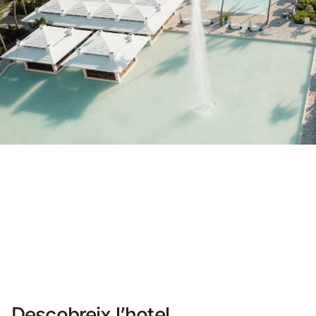
No t'has registrat encara ?
Crear-ne un compte
Gaudeix els beneficis de formar part de
Millor preu garantit
Cancel·lació gratuïta
Guanya diners amb les teves reserves
Upgrade gratuït
Descobreix l’hotel