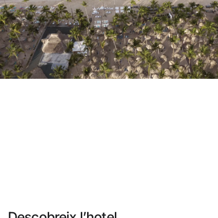
No t'has registrat encara ?
Crear-ne un compte
Gaudeix els beneficis de formar part de
Millor preu garantit
Cancel·lació gratuïta
Guanya diners amb les teves reserves
Upgrade gratuït
Descobreix l’hotel