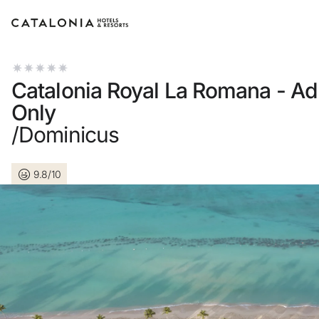
Inicia sessió al teu compte
Catalonia Royal La Romana - Ad
Only
/Dominicus
Has oblidat la teva contrasenya?
9.8/10
Iniciar sessió
o utilitza una d'aquestes opcions
Entra amb Google
Inicia sessió només amb el mail