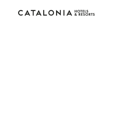
Inicia sessió al teu co
Has oblidat la teva contrasenya?
Iniciar sessió
o utilitza una d'aquestes opcion