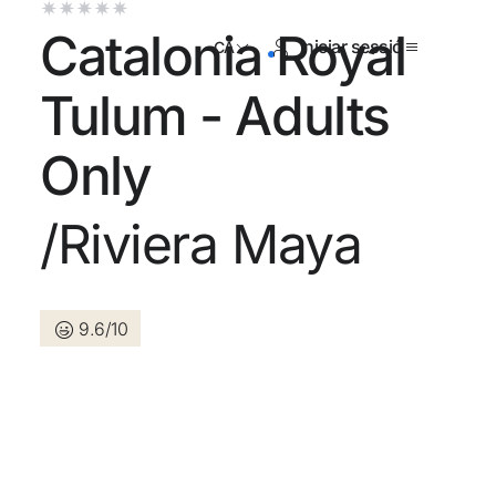
Catalonia Royal
Iniciar sessió
CA
Tulum - Adults
Only
registrat encara ?
/Riviera Maya
Crear-ne un compte
9.6/10
ls beneficis de formar part de
r preu garantit