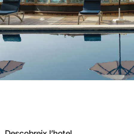
No t'has registrat encara ?
Crear-ne un compt
Gaudeix els beneficis de formar part 
Millor preu garantit
Cancel·lació gratuïta
Guanya diners amb les teves reser
Upgrade gratuït
Descobreix l’hotel