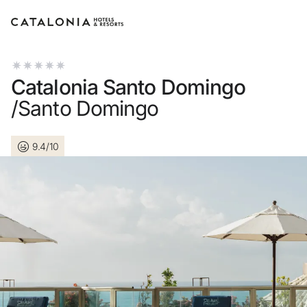
Inicia sessió al teu compte
Catalonia Santo Domingo
/Santo Domingo
9.4/10
Has oblidat la teva contr
Iniciar sessió
o utilitza una d'aquestes
Entra amb Goog
Inicia sessió només amb 