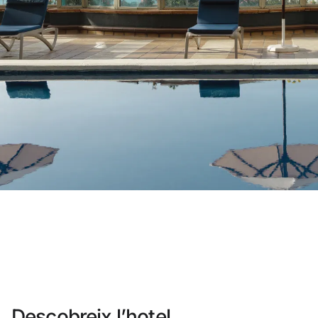
No t'has registrat encara ?
Crear-ne un compt
Gaudeix els beneficis de formar part 
Millor preu garantit
Cancel·lació gratuïta
Guanya diners amb les teves reser
Upgrade gratuït
Descobreix l’hotel