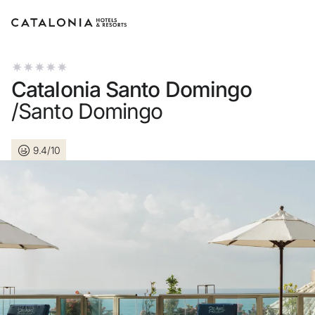
Inicia sessió al teu compte
Catalonia Santo Domingo
/Santo Domingo
9.4/10
Has oblidat la teva contr
Iniciar sessió
o utilitza una d'aquestes
Entra amb Goog
Inicia sessió només amb 