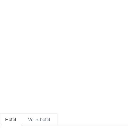
Entra amb Google
Inicia sessió només amb el mail
Hotel
Vol + hotel