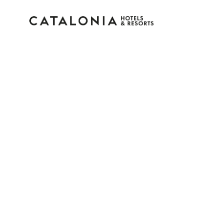
Inicia sessió al teu co
Has oblidat la teva contrasenya?
Iniciar sessió
o utilitza una d'aquestes opcion