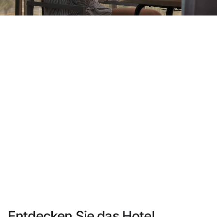
Sie haben sich noch nicht registriert ?
Konto anlegen
Genießen Sie die Vorteile als Mitglied bei
Bester Preis garantiert
Kostenlose Stornierung
Verdienen Sie Geld mit Ihren Hotelbuchungen
Kostenloses Upgrade
Entdecken Sie das Hotel