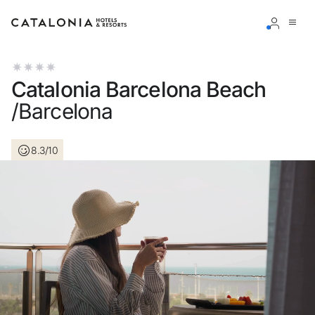
Bitte melden Sie sich an
Catalonia Barcelona Beach
/Barcelona
8.3/10
Passwort vergessen?
LOGIN
oder verwenden Sie eine der folgenden Optionen
Mit Google anmelden
Sitzung nur mit E-Mail-Adresse starten