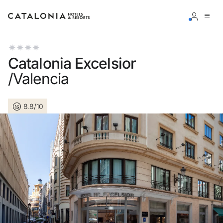
Bitte melden Sie sich an
Catalonia Excelsior
/Valencia
8.8/10
Passwort vergessen?
LOGIN
oder verwenden Sie eine der folgenden Optionen
Mit Google anmelden
Sitzung nur mit E-Mail-Adresse starten