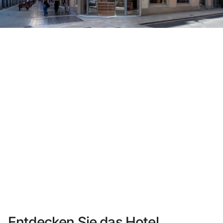
Sie haben sich noch nicht registriert ?
Konto anlegen
Genießen Sie die Vorteile als Mitglied bei
Bester Preis garantiert
Kostenlose Stornierung
Verdienen Sie Geld mit Ihren Hotelbuchungen
Kostenloses Upgrade
Entdecken Sie das Hotel