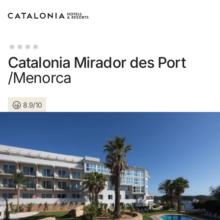
Bitte melden Sie sich an
Catalonia Mirador des Port
/Menorca
8.9/10
Passwort vergessen?
LOGIN
oder verwenden Sie eine der folgenden Optionen
Mit Google anmelden
Sitzung nur mit E-Mail-Adresse starten