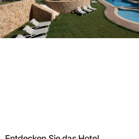
Sie haben sich noch nicht registriert ?
Konto anlegen
Genießen Sie die Vorteile als Mitglied bei
Bester Preis garantiert
Kostenlose Stornierung
Verdienen Sie Geld mit Ihren Hotelbuchungen
Kostenloses Upgrade
Entdecken Sie das Hotel