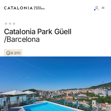
Bitte melden Sie sich an
Catalonia Park Güell
/Barcelona
8.3/10
Passwort vergessen?
LOGIN
oder verwenden Sie eine der folgenden Optionen
Mit Google anmelden
Sitzung nur mit E-Mail-Adresse starten