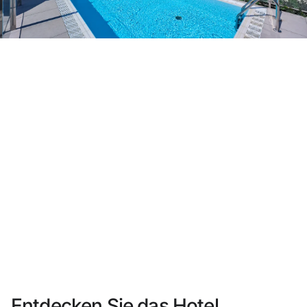
Sie haben sich noch nicht registriert ?
Konto anlegen
Genießen Sie die Vorteile als Mitglied bei
Bester Preis garantiert
Kostenlose Stornierung
Verdienen Sie Geld mit Ihren Hotelbuchungen
Kostenloses Upgrade
Entdecken Sie das Hotel