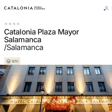
Bitte melden Sie sich an
Catalonia Plaza Mayor
Salamanca
/Salamanca
Passwort vergessen?
9/10
LOGIN
oder verwenden Sie eine der folgenden Optionen
Mit Google anmelden
Sitzung nur mit E-Mail-Adresse starten