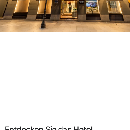
Sie haben sich noch nicht registriert ?
Konto anlegen
Genießen Sie die Vorteile als Mitglied bei
Bester Preis garantiert
Kostenlose Stornierung
Verdienen Sie Geld mit Ihren Hotelbuchungen
Kostenloses Upgrade
Entdecken Sie das Hotel