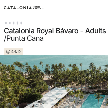
Bitte melden Sie sich an
Catalonia Royal Bávaro - Adults
/Punta Cana
9.4/10
Passwort vergessen?
LOGIN
oder verwenden Sie eine der folgend
Mit Google anmelden
Sitzung nur mit E-Mail-Adresse st