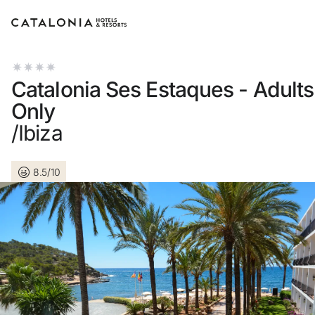
Bitte melden Sie sich an
Catalonia Ses Estaques - Adults
Only
/Ibiza
Passwort vergessen?
8.5/10
LOGIN
oder verwenden Sie eine der folgenden Optionen
Mit Google anmelden
Sitzung nur mit E-Mail-Adresse starten