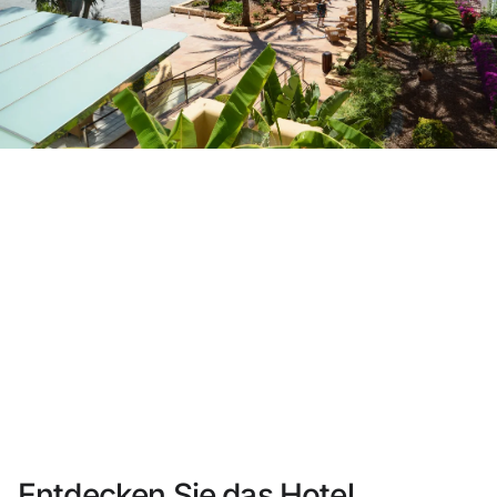
Sie haben sich noch nicht registriert ?
Konto anlegen
Genießen Sie die Vorteile als Mitglied bei
Bester Preis garantiert
Kostenlose Stornierung
Verdienen Sie Geld mit Ihren Hotelbuchungen
Kostenloses Upgrade
Entdecken Sie das Hotel