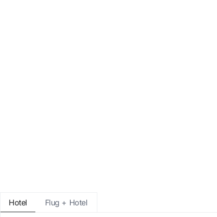
Mit Google anmelden
Sitzung nur mit E-Mail-Adresse star
Hotel
Flug + Hotel