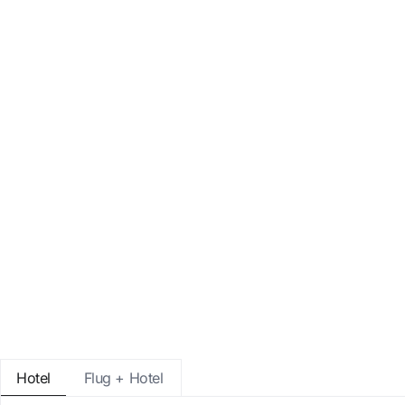
Mit Google anmelden
Sitzung nur mit E-Mail-Adresse star
Hotel
Flug + Hotel