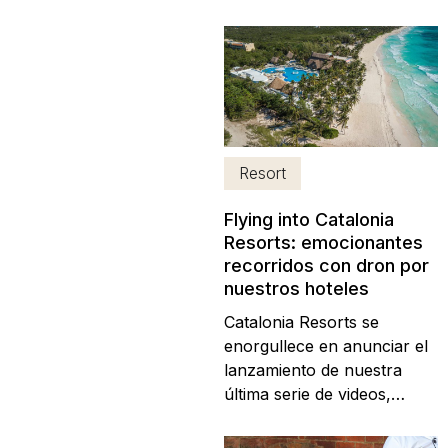
incluido en la República
Dominicana. Ya sea que
estés buscando una
escapada familiar o
romántica en el Caribe,
nuestros recientes cambios
te permitirán disfrutar de
Resort
cada espacio de nuestros
resorts...
Flying into Catalonia
Resorts: emocionantes
recorridos con dron por
nuestros hoteles
Catalonia Resorts se
enorgullece en anunciar el
lanzamiento de nuestra
última serie de videos,
“Flying into Catalonia
Resorts”. Filmados con