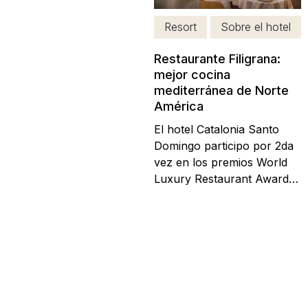
referencias...
Resort
Sobre el hotel
Restaurante Filigrana:
mejor cocina
mediterránea de Norte
América
El hotel Catalonia Santo
Domingo participo por 2da
vez en los premios World
Luxury Restaurant Awards,
obteniendo el premio por
2do año consecutivo a
mejor cocina mediterránea
de todo el continente
norteamericano y por 1ra
vez ganador del
restaurante con la mejor