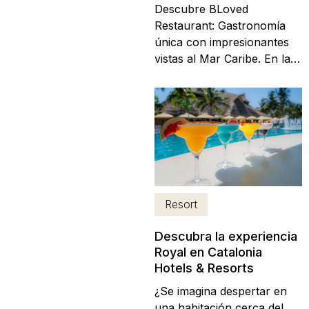
Descubre BLoved
Restaurant: Gastronomía
única con impresionantes
vistas al Mar Caribe. En la
hermosa costa mexicana,
sumérgete en una
experiencia inolvidable
donde la comida y el paisaje
se fusionan. Bienvenido a
BLoved Restaurant, el
exclusivo restaurante
presente en todos los
Resort
hoteles Catalonia...
Descubra la experiencia
Royal en Catalonia
Hotels & Resorts
¿Se imagina despertar en
una habitación cerca del