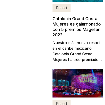
de las reservas con dichas
Resort
condiciones...
Catalonia Grand Costa
Mujeres es galardonado
con 5 premios Magellan
2022
Nuestro más nuevo resort
en el caribe mexicano
Catalonia Grand Costa
Mujeres ha sido premiado
en diferentes rubros por
los Travel Weekly Magellan
Awards. Cada año los
Magellan Awards
reconocen el diseño, la
mercadotecnia y servicios
sobresalientes en una
Resort
amplia gama de segmentos