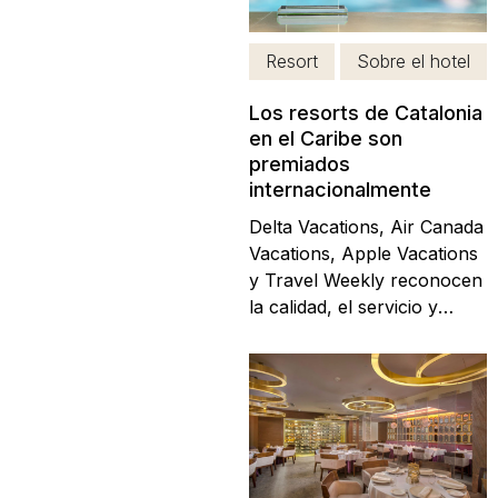
damos cuenta al cabo de
varios días? Para saber
Resort
Sobre el hotel
cómo...
Los resorts de Catalonia
en el Caribe son
premiados
internacionalmente
Delta Vacations, Air Canada
Vacations, Apple Vacations
y Travel Weekly reconocen
la calidad, el servicio y
diseño de las propiedades
de Catalonia Hotels &
Resorts en México y
República Dominicana. Los
resorts de Catalonia Hotels
han sido premiados a nivel
internacional, por cuatro