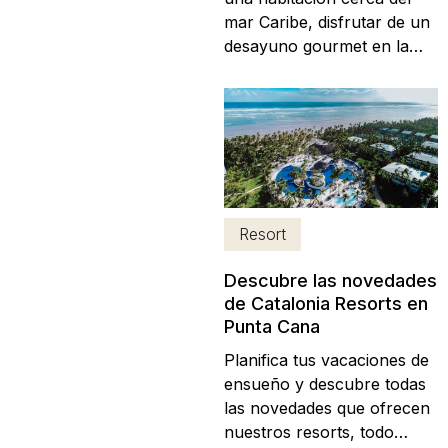
mar Caribe, disfrutar de un
desayuno gourmet en la
cama, relajarse en una
piscina con sus amigos o
recibir un masaje en
pareja? Todo esto y mucho
más es lo que ofrece la
experiencia Royal en los
hoteles Catalonia Royal
Resort
Tulum, Catalonia Royal
Bávaro y...
Descubre las novedades
de Catalonia Resorts en
Punta Cana
Planifica tus vacaciones de
ensueño y descubre todas
las novedades que ofrecen
nuestros resorts, todo