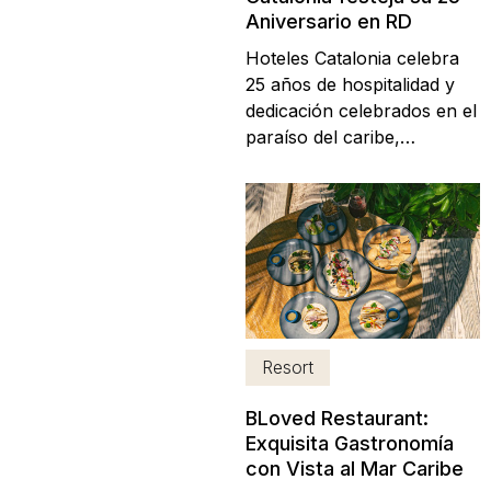
Aniversario en RD
Hoteles Catalonia celebra
25 años de hospitalidad y
dedicación celebrados en el
paraíso del caribe,
República Dominicana; en
un homenaje al trabajo en
equipo y al apoyo de la
comunidad. Una noche
llena de música, recuerdos
y la promesa de continuar
brindando experiencias
inolvidables.
Resort
BLoved Restaurant:
Exquisita Gastronomía
con Vista al Mar Caribe