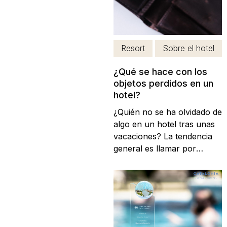
Resort
Sobre el hotel
¿Qué se hace con los
objetos perdidos en un
hotel?
¿Quién no se ha olvidado de
algo en un hotel tras unas
vacaciones? La tendencia
general es llamar por
teléfono al hotel, avisar
acerca del objeto que te
has olvidado y tratar de
encontrar una solución
para recuperarlo lo antes
posible. Pero, ¿y si nos