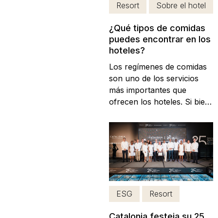
Resort
Sobre el hotel
¿Qué tipos de comidas
puedes encontrar en los
hoteles?
Los regímenes de comidas
son uno de los servicios
más importantes que
ofrecen los hoteles. Si bien,
algunos establecimientos
hoteleros solo ponen a
disposición del cliente el
uso de sus habitaciones por
no disponer de restaurante
propio, la mayoría ofrecen
la posibilidad de realizar al
ESG
Resort
menos, alguna...
Catalonia festeja su 25