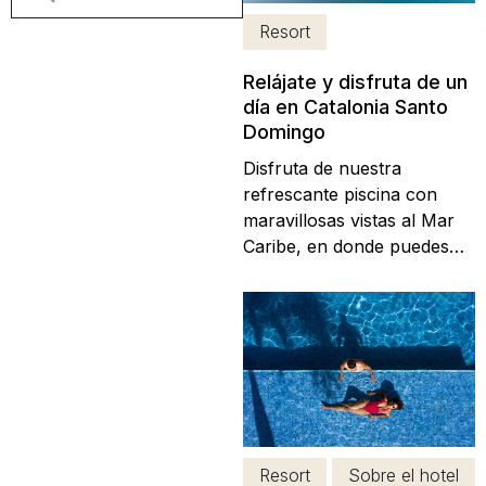
Resort
Relájate y disfruta de un
día en Catalonia Santo
Domingo
Disfruta de nuestra
refrescante piscina con
maravillosas vistas al Mar
Caribe, en donde puedes
desconectarte un día
completo tomando un
delicioso cocktail. ¡Te
esperamos! Precio: US$45
dólares, impuestos no
incluidos. Válido de Lunes a
Domingo ¿Qué incluye el
paquete Day...
Resort
Sobre el hotel