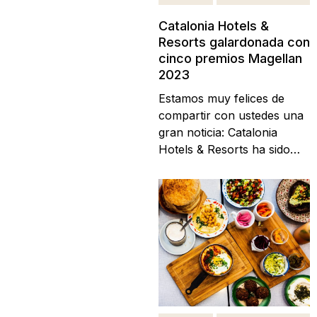
Catalonia Hotels &
Resorts galardonada con
cinco premios Magellan
2023
Estamos muy felices de
compartir con ustedes una
gran noticia: Catalonia
Hotels & Resorts ha sido
galardonada con cinco
prestigiosos Magellan
Awards 2023, otorgados
por Travel Weekly, la
publicación líder en la
industria del turismo a nivel
mundial. Estos premios son
un reconocimiento a la
excelencia,...