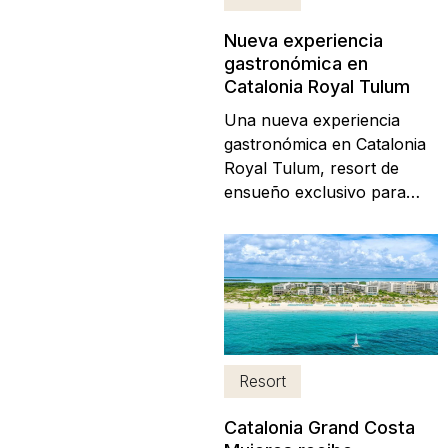
incluyendo...
Nueva experiencia
gastronómica en
Catalonia Royal Tulum
Una nueva experiencia
gastronómica en Catalonia
Royal Tulum, resort de
ensueño exclusivo para
adultos, situado en Xpu-Ha,
Riviera Maya, en una de las
playas más bonitas del Mar
Caribe. Rauxa Restaurant
es la reciente adición a la
oferta culinaria del resort
de cinco estrellas, con un
Resort
concepto...
Catalonia Grand Costa