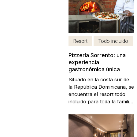
tecnología de dron FPV de
última generación, estos
videos inmersivos te
llevarán en un
impresionante recorrido
Resort
Todo incluido
aéreo por cada uno de
nuestros lujosos...
Pizzería Sorrento: una
experiencia
gastronómica única
Situado en la costa sur de
la República Dominicana, se
encuentra el resort todo
incluido para toda la familia:
Catalonia Bayahibe. El cual
se caracteriza por sus
aguas cristalinas de color
turquesa, su arquitectura