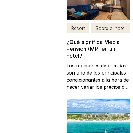
colonial, la exuberancia de
sus jardines,
entretenimiento y la
impresionante oferta
Resort
Sobre el hotel
gastronómica. Entre...
¿Qué significa Media
Pensión (MP) en un
hotel?
Los regímenes de comidas
son uno de los principales
condicionantes a la hora de
hacer variar los precios de
las reservas en los hoteles.
Si has llegado hasta aquí
seguramente sea por
haberte preguntado qué
significa media pensión en
un hotel y por qué el precio