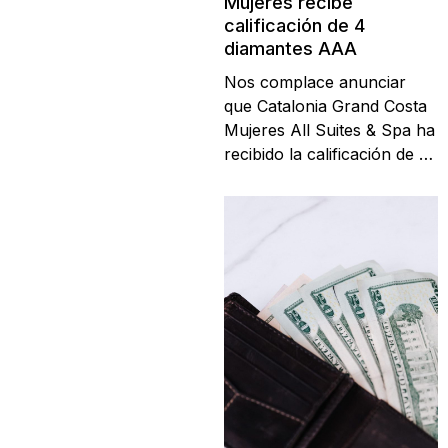
Mujeres recibe
calificación de 4
diamantes AAA
Nos complace anunciar
que Catalonia Grand Costa
Mujeres All Suites & Spa ha
recibido la calificación de 4
Diamantes otorgada por la
American Automobile
Association (AAA). Para
obtener dicha calificación
se cumplieron 27 requisitos
que abarcan limpieza,
servicio, seguridad y
comodidad; un ejemplo...