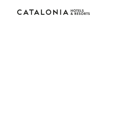
Inicia sesión en tu cue
¿Olvidaste tu contraseña?
Iniciar sesión
o usa una de estas opciones