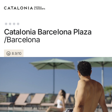
Inicia sesión en tu cuenta
Catalonia Barcelona Plaza
/Barcelona
8.9/10
¿Olvidaste tu contraseña?
Iniciar sesión
o usa una de estas opciones
Entra con Google
Iniciar sesión solo con mail