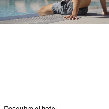
¿Aún no tienes cuenta?
Crear una cuenta
Disfruta los beneficios de formar parte de
Mejor precio garantizado
Cancelación gratuita
Gana dinero con tus reservas
Upgrade gratuito
Descubre el hotel