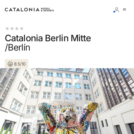
Inicia sesión en tu cuenta
Catalonia Berlin Mitte
/Berlín
8.5/10
¿Olvidaste tu contraseña?
Iniciar sesión
o usa una de estas opciones
Entra con Google
Iniciar sesión solo con mail