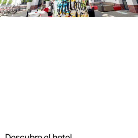
¿Aún no tienes cuenta?
Crear una cuenta
Disfruta los beneficios de formar parte de
Mejor precio garantizado
Cancelación gratuita
Gana dinero con tus reservas
Upgrade gratuito
Descubre el hotel