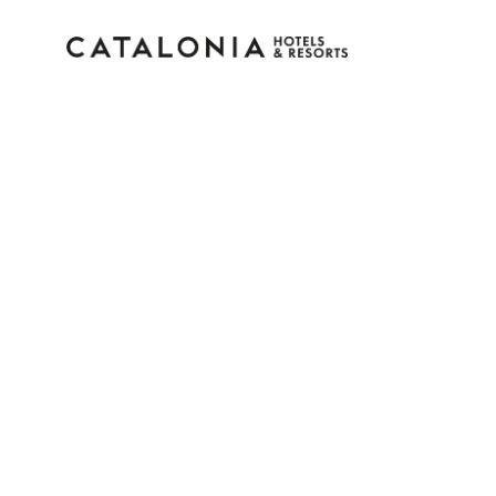
Inicia sesión en tu cue
¿Olvidaste tu contraseña?
Iniciar sesión
o usa una de estas opciones