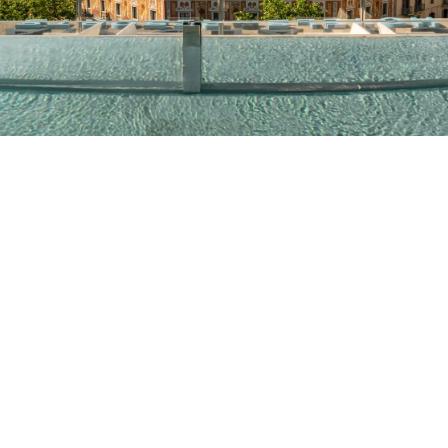
¿Aún no tienes cuenta?
Crear una cuenta
Disfruta los beneficios de formar parte de
Mejor precio garantizado
Cancelación gratuita
Gana dinero con tus reservas
Upgrade gratuito