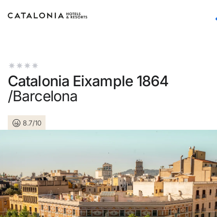
Inicia sesión en tu cuenta
Catalonia Eixample 1864
/Barcelona
¿Olvidaste tu contraseña?
8.7/10
Iniciar sesión
o usa una de estas opciones
Entra con Google
Iniciar sesión solo con mail