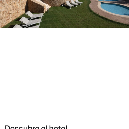
¿Aún no tienes cuenta?
Crear una cuenta
Disfruta los beneficios de formar parte de
Mejor precio garantizado
Cancelación gratuita
Gana dinero con tus reservas
Upgrade gratuito
Descubre el hotel