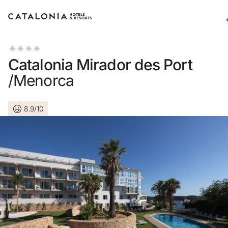
Inicia sesión en tu cuenta
Catalonia Mirador des Port
/Menorca
8.9/10
¿Olvidaste tu contraseña?
Iniciar sesión
o usa una de estas opciones
Entra con Google
Iniciar sesión solo con mail