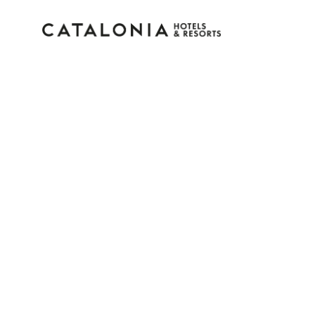
Inicia sesión en tu cue
¿Olvidaste tu contraseña?
Iniciar sesión
o usa una de estas opciones