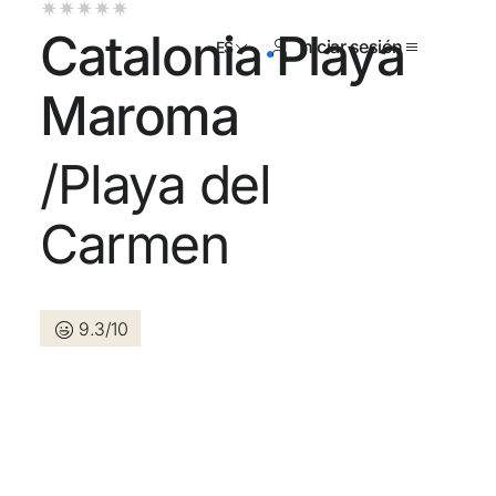
Catalonia Playa
Iniciar sesión
ES
Maroma
/Playa del
tienes cuenta?
Carmen
Crear una cuenta
9.3/10
los beneficios de formar parte
r precio garantizado