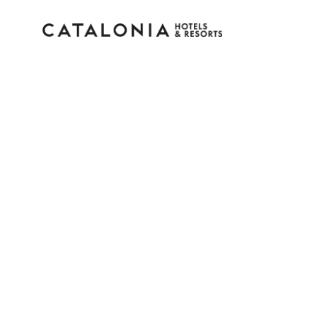
Inicia sesión en tu cue
¿Olvidaste tu contraseña?
Iniciar sesión
o usa una de estas opciones