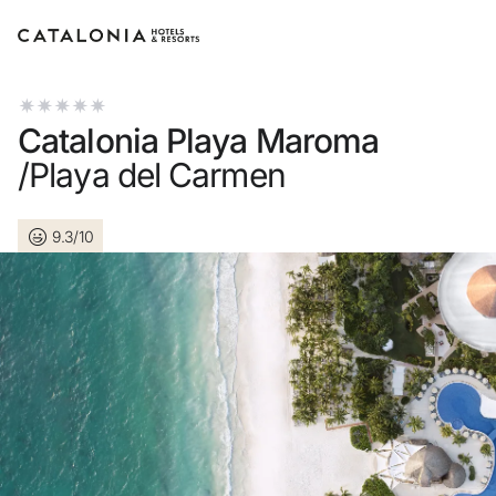
Inicia sesión en tu cuenta
Catalonia Playa Maroma
/Playa del Carmen
9.3/10
¿Olvidaste tu contraseña?
Iniciar sesión
o usa una de estas opciones
Entra con Google
Iniciar sesión solo con mail