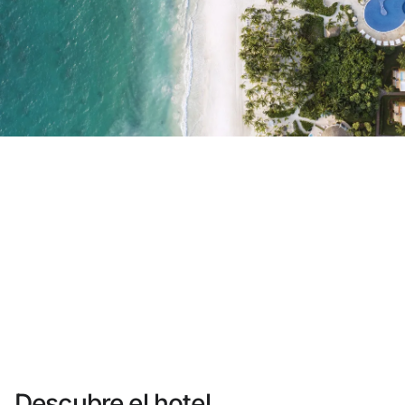
¿Aún no tienes cuenta?
Crear una cuenta
Disfruta los beneficios de formar parte de
Mejor precio garantizado
Cancelación gratuita
Gana dinero con tus reservas
Upgrade gratuito
Descubre el hotel