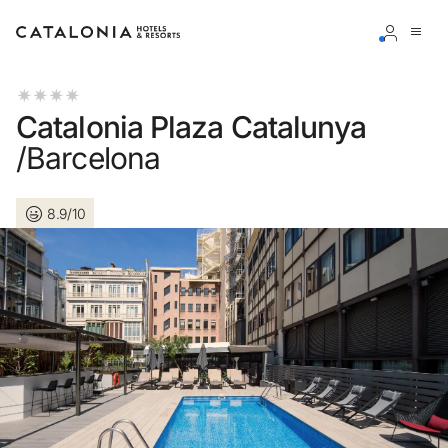
Inicia sesión en tu cuenta
Catalonia Plaza Catalunya
/Barcelona
8.9/10
¿Olvidaste tu contraseña?
Iniciar sesión
o usa una de estas opciones
Entra con Google
Iniciar sesión solo con mail