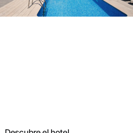
¿Aún no tienes cuenta?
Crear una cuenta
Disfruta los beneficios de formar parte de
Mejor precio garantizado
Cancelación gratuita
Gana dinero con tus reservas
Upgrade gratuito
Descubre el hotel