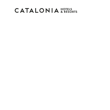
Inicia sesión en tu cue
¿Olvidaste tu contraseña?
Iniciar sesión
o usa una de estas opciones