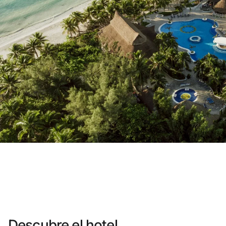
¿Aún no tienes cuenta?
Crear una cuen
Disfruta los beneficios de formar par
Mejor precio garantizado
Cancelación gratuita
Gana dinero con tus reservas
Upgrade gratuito
Descubre el hotel