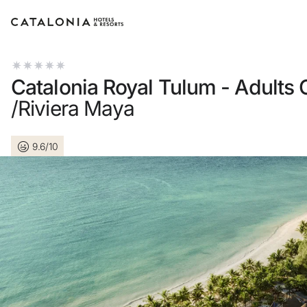
Inicia sesión en tu cuenta
Catalonia Royal Tulum - Adults 
/Riviera Maya
9.6/10
¿Olvidaste tu contr
Iniciar sesión
o usa una de estas 
Entra con Go
Iniciar sesión solo c