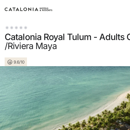
Inicia sesión en tu cuenta
Catalonia Royal Tulum - Adults 
/Riviera Maya
9.6/10
¿Olvidaste tu contr
Iniciar sesión
o usa una de estas 
Entra con Go
Iniciar sesión solo c