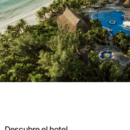
¿Aún no tienes cuenta?
Crear una cuen
Disfruta los beneficios de formar par
Mejor precio garantizado
Cancelación gratuita
Gana dinero con tus reservas
Upgrade gratuito
Descubre el hotel