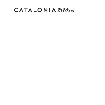
Inicia sesión en tu cue
¿Olvidaste tu contraseña?
Iniciar sesión
o usa una de estas opciones