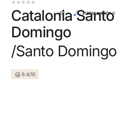
Catalonia Santo
Iniciar sesión
ES
Domingo
/Santo Domingo
tienes cuenta?
Crear una cuenta
9.4/10
los beneficios de formar parte
r precio garantizado