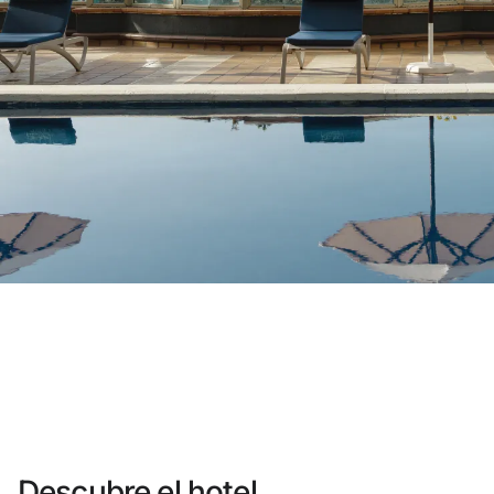
¿Aún no tienes cuenta?
Crear una cuenta
Disfruta los beneficios de formar parte 
Mejor precio garantizado
Cancelación gratuita
Gana dinero con tus reservas
Upgrade gratuito
Descubre el hotel