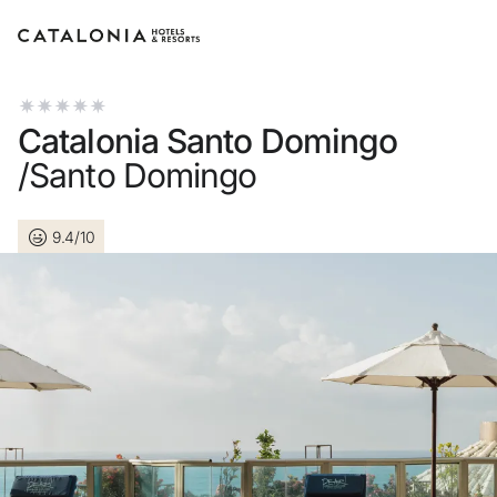
Inicia sesión en tu cuenta
Catalonia Santo Domingo
/Santo Domingo
9.4/10
¿Olvidaste tu contraseñ
Iniciar sesión
o usa una de estas opc
Entra con Google
Iniciar sesión solo con m