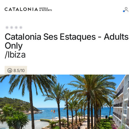
Inicia sesión en tu cuenta
Catalonia Ses Estaques - Adults
Only
/Ibiza
¿Olvidaste tu contraseña?
8.5/10
Iniciar sesión
o usa una de estas opciones
Entra con Google
Iniciar sesión solo con mail