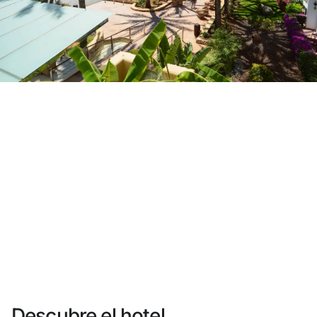
¿Aún no tienes cuenta?
Crear una cuenta
Disfruta los beneficios de formar parte de
Mejor precio garantizado
Cancelación gratuita
Gana dinero con tus reservas
Upgrade gratuito
Descubre el hotel