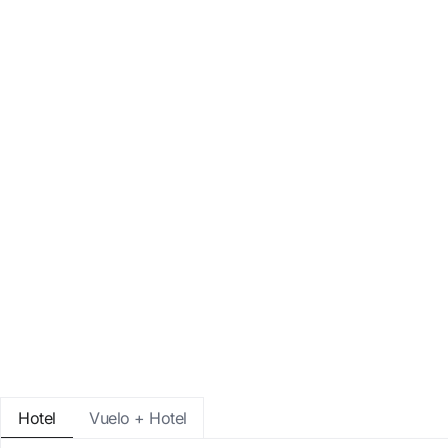
Entra con Google
Iniciar sesión solo con mail
Hotel
Vuelo + Hotel