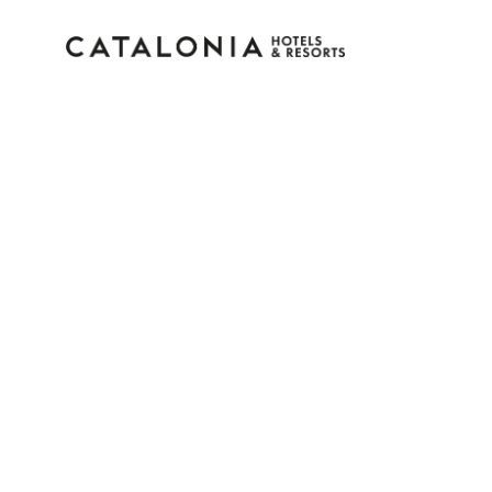
Inicia sesión en tu cue
¿Olvidaste tu contraseña?
Iniciar sesión
o usa una de estas opciones