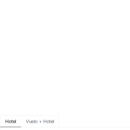
Entra con Google
Iniciar sesión solo con mail
Hotel
Vuelo + Hotel