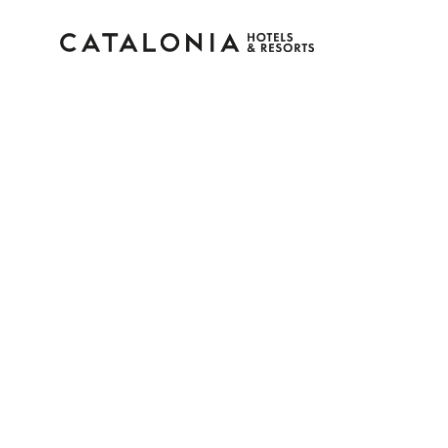
Inicia sesión en tu cue
¿Olvidaste tu contraseña?
Iniciar sesión
o usa una de estas opciones