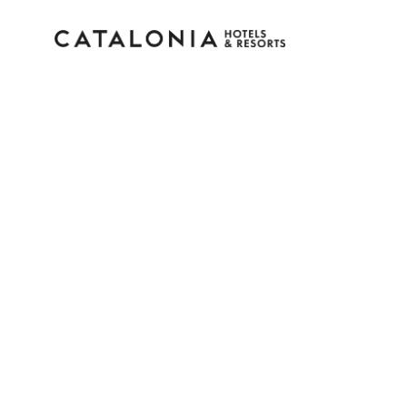
Inicia sesión en tu cue
¿Olvidaste tu contraseña?
Iniciar sesión
o usa una de estas opciones