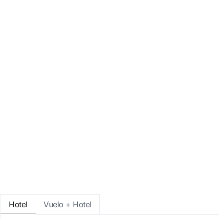
Entra con Google
Iniciar sesión solo con mail
Hotel
Vuelo + Hotel