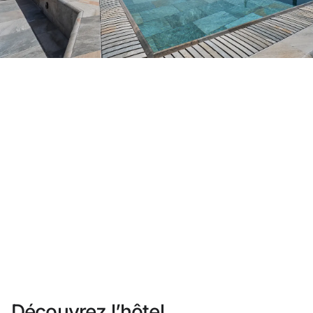
Vous n'êtes pas encore inscrit ?
Créer un compte
Profitez des avantages du programme
Meilleur prix garanti
Annulation gratuite
Gagnez une compensation en espèces avec vos
réservations
Upgrade gratuit
Découvrez l’hôtel