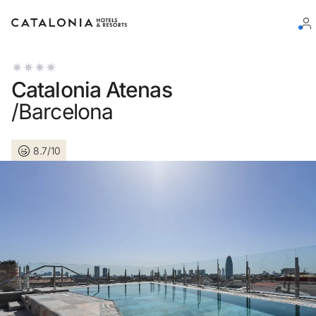
Connectez-vous à votre compte
Catalonia Atenas
/Barcelona
8.7/10
Vous avez oublié votre mot de passe ?
LOGIN
ou utilisez l’une de ces options
Connexion via Google
Connexion par adresse électronique uniquement