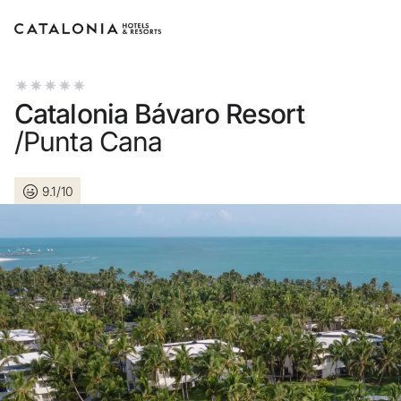
Connectez-vous à votre co
Catalonia Bávaro Resort
/Punta Cana
9.1/10
Vous avez oublié votre mot d
LOGIN
ou utilisez l’une de ces 
Connexion via Go
Connexion par adresse électroni