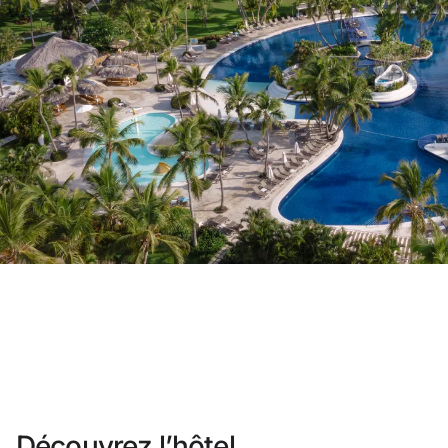
Vous n'êtes pas encore inscrit ?
Créer un compte
Profitez des avantages du programm
Meilleur prix garanti
Annulation gratuite
Gagnez une compensation en espè
Upgrade gratuit
Découvrez l’hôtel