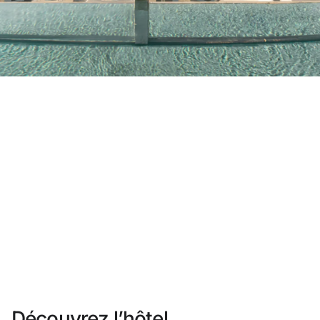
Vous n'êtes pas encore inscrit ?
Créer un compte
Profitez des avantages du programme
Meilleur prix garanti
Annulation gratuite
Gagnez une compensation en espèces avec vos rés
Upgrade gratuit
Découvrez l’hôtel