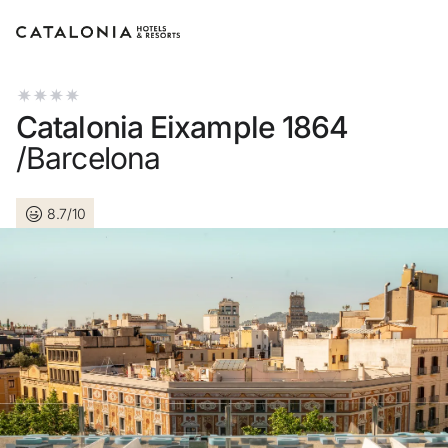
Connectez-vous à votre compte
Catalonia Eixample 1864
/Barcelona
8.7/10
Vous avez oublié votre mot de passe ?
LOGIN
ou utilisez l’une de ces options
Connexion via Google
Connexion par adresse électronique uniquement