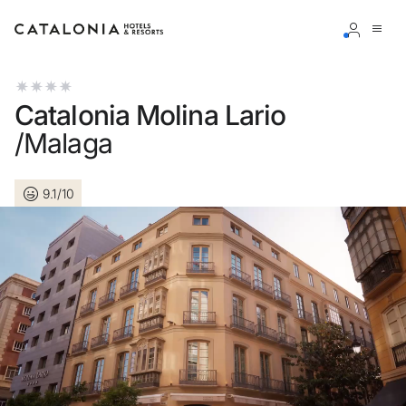
Connectez-vous à votre compte
Catalonia Molina Lario
/Malaga
9.1/10
Vous avez oublié votre mot de passe ?
LOGIN
ou utilisez l’une de ces options
Connexion via Google
Connexion par adresse électronique uniquement