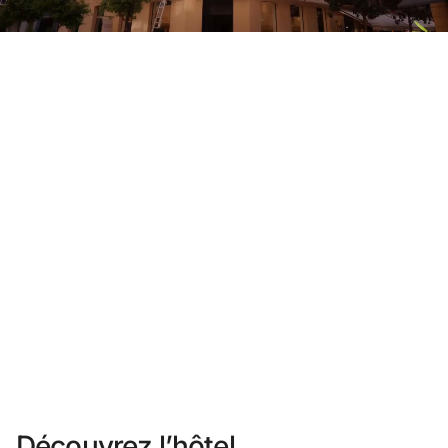
Vous n'êtes pas encore inscrit ?
Créer un compte
Profitez des avantages du programme
Meilleur prix garanti
Annulation gratuite
Gagnez une compensation en espèces avec vos
réservations
Upgrade gratuit
Découvrez l’hôtel